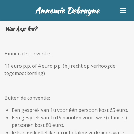
Ga
Annemie Debruyne
direct
naar
Wat kost het?
de
hoofdinhoud
Binnen de conventie:
11 euro p.p. of 4 euro p.p. (bij recht op verhoogde
tegemoetkoming)
Buiten de conventie:
Een gesprek van 1u voor één persoon kost 65 euro.
Een gesprek van 1u15 minuten voor twee (of meer)
personen kost 80 euro.
Je kan gedeeltelijke terugbetaling verkrijgen via je